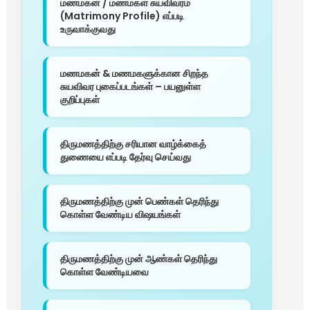
மணமகன் / மணமகள் சுயவிவரம்
(Matrimony Profile) எப்படி
உருவாக்குவது
மணமகன் & மணமகளுக்கான சிறந்த
சுயவிவர புகைப்படங்கள் – பயனுள்ள
குறிப்புகள்
திருமணத்திற்கு சரியான வாழ்க்கைத்
துணையை எப்படி தேர்வு செய்வது
திருமணத்திற்கு முன் பெண்கள் தெரிந்து
கொள்ள வேண்டிய விஷயங்கள்
திருமணத்திற்கு முன் ஆண்கள் தெரிந்து
கொள்ள வேண்டியவை